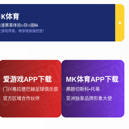
集团新闻
企业服务
沟通yy易游体育平台
热门新闻
足球预期进球数xG揭秘数据模型
如何影响比赛胜负判断与球队战
术分析价值
2026-07-23 18:58:40
足球换人名额最新规定解读国际
足联调整规则影响球队战术布局
2026-07-22 20:34:29