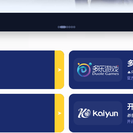
台新生态与深度互动分析体验升级
持续推进的背景下，篮球运动正迎来以数据驱动和互动
事数据的实时篮球平台新生态，不仅是技术发展的必然
重要路径。本文围绕“全球赛事数据整合、实时技术体
同发展”四个方面，系统阐述如何通过数据采集、算法
能、开放的篮球平台新形态。文章指出，该平台将打破
析、从被动观看到主动参与的全面升级，进而推动篮球