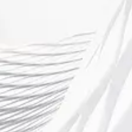
揭
幕
战
时
间
地
点
揭
晓
墨
西
哥
城
阿
兹
特
克
球