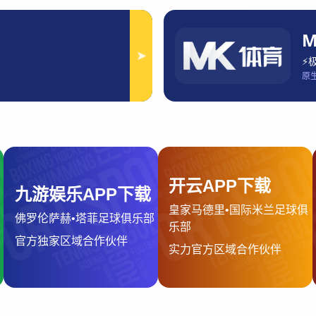
过打造以用户为中心、以数据为核心、以生态为支撑的
播效率和分析深度，也将为体育数字经济注入持续增长
要解决的核心问题是数据来源的全面性与一致性。全球
、国家队赛事以及青训和校园比赛，其数据标准、采集
数据接口和规范化处理机制，将分散在各地的赛事数据
库。
技术统计等传统数据，还应纳入球员生理指标、战术跑
、数据服务商及技术设备厂商建立合作关系，可以获取
奠定坚实基础。
语言障碍问题。平台可通过自动化时间校准和多语言标
地区的用户都能在统一界面下获取准确、及时的篮球数