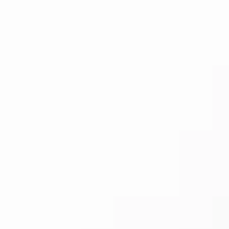
会
市
场
再
掀
波
澜
多
名
强
援
目
标
浮
现
阵
容
升