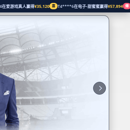
+13594780149
collaborative@126.com