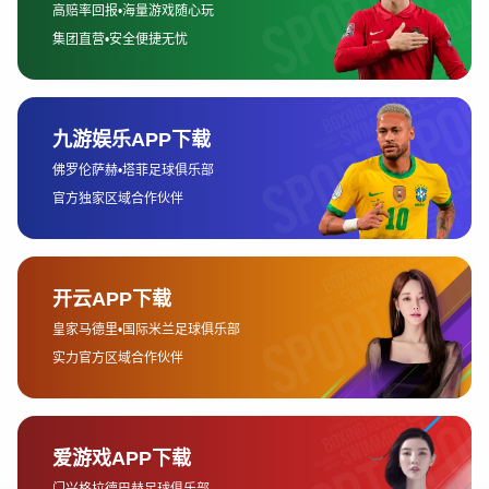
1、政策引导与战略规划
中央体育通过制定科学合理的政策和发展战略，为全民
健身提供了坚实的制度保障。国家体育总局每年发布的
各类体育发展规划，明确了全民健身的目标和重点方
向，为地方政府和社会各界提供了可操作的指导方案。
政策不仅涵盖了体育设施建设和运动项目推广，还涉及
青少年体育教育、竞技体育培训与公共健康服务的有机
结合。
此外，中央体育在政策制定中注重将竞技体育与健康生
活相结合，推动“赛训结合、健身联动”的模式。例如，
针对城市社区，政府鼓励建设多功能体育场馆，既可满
足群众日常锻炼需求，也可作为竞技训练和赛事举办的
场所。这种政策导向有效地解决了体育资源分配不均的
问题，使全民健身与竞技体育形成互补发展。