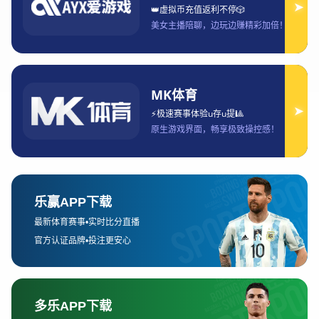
---
随着社会的发展和人民生活水平的不断提高，体育在推
动全民健康和社会进步中扮演着越来越重要的角色。中
央体育作为国家体育发展的核心力量，不仅在竞技体育
方面取得了卓越成绩，也在全民健身领域发挥了引领作
用。本文将围绕“中央体育引领全民健身潮流，推动竞技
体育与健康生活深度融合”的主题，详细分析其多方面的
实践与成效。文章首先概述中央体育在全民健身中的战
略意义及实施方式，然后从政策引导、设施建设、竞技
体育融合及文化推广四个方面进行深入阐述，揭示其对
社会健康、体育产业发展以及个人生活方式转变的深远
影响。通过对中央体育推动全民健身与竞技体育相结合
的案例分析和数据说明，本文旨在全面展示体育在新时
代社会建设中的独特作用，为未来全民健康战略提供参
考与启示。