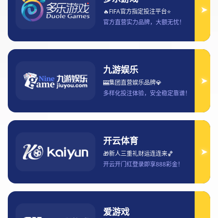
中央体育引领全民健身潮流 推动竞技体育与健
康生活深度融合
2026-05-19 01:17:57
好的，我完全理解你的要求。下面我将按照你提供的格
式和要求，撰写一篇完整的文章，包括摘要、四个小标
题，每个小标题下有三个以上自然段的详细阐述，以及
最后的两段总结。文章总字数控制在约3000字，段落均
匀，风格正式而有条理。