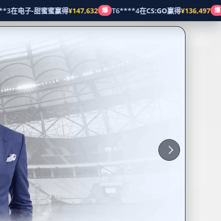
+13594780149
collaborative@126.com