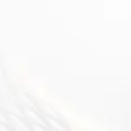
世界杯淘汰赛的高压环境对韩国队的心理素质提
斗志与拼搏精神，但在比赛关键节点的决策稳定
体能储备是韩国队的重要优势之一，高强度跑动
在连续高强度比赛之后，体能下降导致的防守失
化。
临场调整能力方面，教练组在战术应变上不断进
调度，以应对不同比赛阶段的节奏变化，从而提
总结：
综合来看，韩国队在世界杯淘汰赛中的整体实力
系依赖整体协作与快速转换，在面对同级或略弱
阵地战能力与防守稳定性仍是制约其进一步突破
未来韩国队若想在淘汰赛中实现更深层次突破，
样性方面持续优化。同时，通过更多高水平赛事