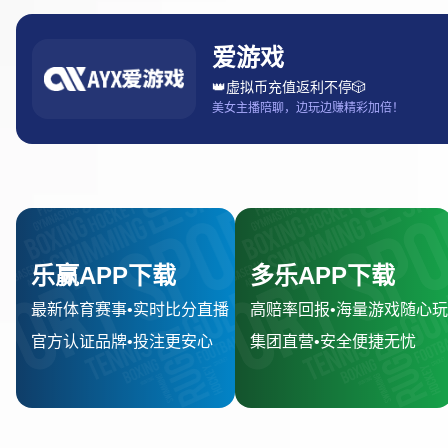
韩国队在世界杯淘汰赛阶段最显著的特征是高强
4-2-3-1或3-4-2-1阵型，在防守端通过
反击。这种战术理念强调体能与执行力，对球员
在进攻组织方面，韩国队依赖边路推进与纵向快
用中路插上形成多点进攻结构。然而在面对密集
单一的问题，这在淘汰赛中尤为关键。
yy易游体育官方网站
从整体战术演变来看，韩国队逐渐从单纯依赖速
织者的作用开始增强，但在节奏控制与攻守平衡
因素。