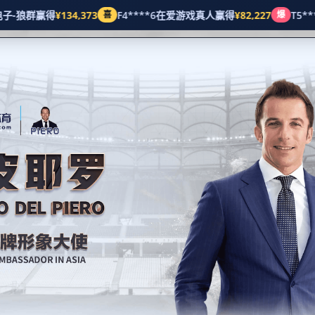
闻
企业服务
沟通yy易游体育平台
集团新闻
首页
集团新闻