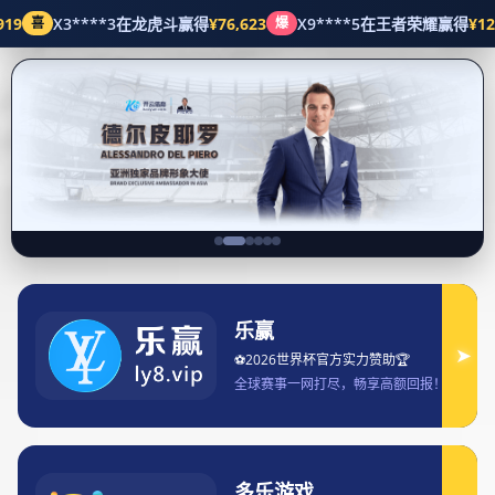
+13594780149
collaborative@126.com
产品展示
首页
产品展示