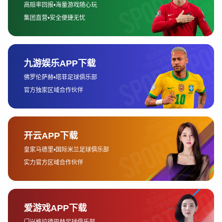
了可借鉴的模式和思路。
1、体育产业全链条布局
广发体育在体育产业全链条的布局上投入了大量资源，
实现了从赛事组织、场馆管理到体育营销的全方位覆
盖。在赛事方面，广发体育不仅承办大型国内外赛事，
还积极参与赛事策划和运营，形成专业化、规范化的赛
事管理体系。这种全链条布局使得广发体育能够整合产
业资源，提高运营效率，并在激烈的市场竞争中占据有
利位置。
在场馆管理方面，广发体育通过智能化管理和服务优
化，提升了场馆的运营效率和用户体验。通过数字化平
台和数据分析手段，公司能够精准掌握观众需求，优化
场馆使用率，实现场馆价值最大化。同时，广发体育还
注重与地方政府和社区合作，使场馆建设和运营更加符
合社会公共利益。