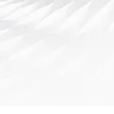
总结：
综上所述，广发体育通过深耕体育产业、布局多元化战
略，在赛事运营、场馆管理、数字体育、青少年教育以
及体育文化领域实现了全面发展。这种战略不仅优化了
产业结构，提升了企业盈利能力，也增强了品牌影响
力，为企业在激烈的市场竞争中奠定了稳固基础。