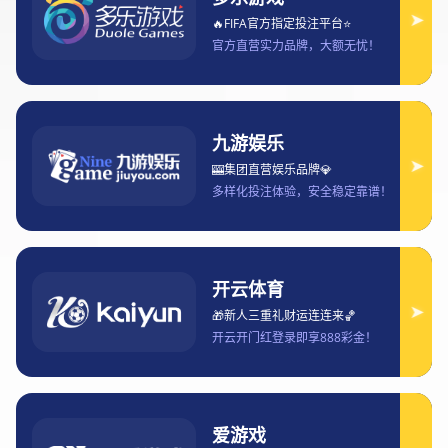
浩瀚体育全景解读新时代竞技赛事发展与未来
趋势探索
2026-05-14 07:43:58
文章摘要：
在新时代的背景下，竞技体育赛事正经历着一场深刻的
变革，涵盖了技术、文化、经济等多个层面的融合与创
新。本文从浩瀚体育全景的角度，深入探讨了新时代竞