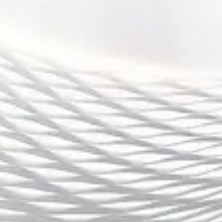
息，甚至在比赛中参与互动。
同时，社交媒体与数字平台的发展，使得观众与赛事之
间的互动更加紧密。观众不仅是单纯的赛事观看者，还
成为了赛事内容创作者与传播者。社交平台上的实时评
论、赛事话题的讨论以及观众通过直播平台的参与，都
让赛事的互动性大大增强，赛事从单向传播转向双向互
动。
4、虚拟赛事与数字化发展的未来展望
展望未来，虚拟现实与数字化技术将彻底改变竞技赛事
的形态。随着技术的进一步发展，传统体育赛事和虚拟
赛事的界限逐渐模糊，新的赛事形式将应运而生。虚拟
赛事将不再依赖于传统的物理场地，数字化赛事将成为
与现实赛事并行的全新形式。
虚拟体育赛事的兴起，能够突破地域、时间等多种限