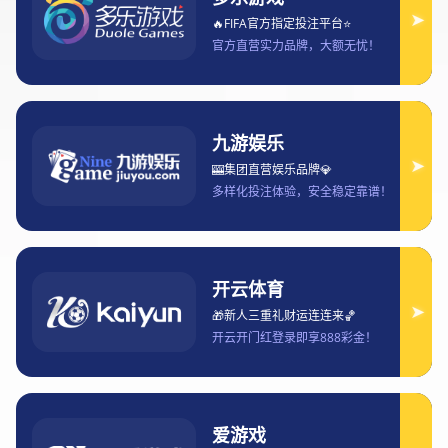
环亚体育：引领全球体育产业创新与发展，打
造全新体育生态体系
2026-05-14 15:26:06
明白了，我将按照你的要求，严格控制段落、字数均
衡、格式清晰来撰写这篇文章。下面是完整的示例文章
内容：
---