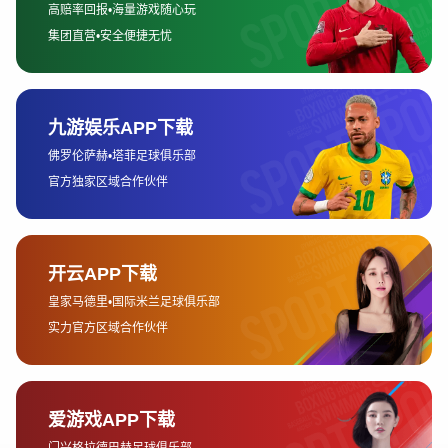
创新的重要引擎。环亚体育充分意识到数字化的重要
性，通过引入大数据分析、人工智能以及物联网技术，
实现体育运营管理的智能化与精准化。无论是运动员训
练数据的采集与分析，还是赛事运营的观众体验优化，
科技的介入使得传统体育模式焕发新生。
数字化转型不仅体现在赛事管理上，也深入到用户体验
和内容互动中。环亚体育通过开发智能应用和线上平
台，使用户能够随时获取赛事信息、参与互动投票、体
验虚拟现实观赛模式，从而增强了品牌黏性和用户参与
度。这种数字化体验的创新，正是其在全球体育产业中
脱颖而出的关键因素。
yy易游体育
此外，科技的应用还促进了体育数据资产的商业化。环
亚体育利用先进的数据分析技术，对赛事数据、观众行
为和市场趋势进行深度挖掘，为赞助商、合作伙伴提供