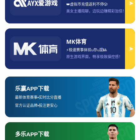
最精彩的比赛瞬间。平台不仅关注比赛结果，更注重对
战术布局、球员状态、赛事走势以及赛场背后故事的深
度挖掘，使观众能够真正融入体育竞技的激情氛围之
中。与此同时，红博体育还通过高清集锦、实时数据、
专业评论以及互动社区等多种形式，让体育内容更加立
体化与沉浸化。在如今信息爆炸的时代，体育迷对于资
讯的需求已经不再停留于简单比分，而是希望获得更深
入、更全面、更具价值的内容体验。红博体育正是在这
样的背景下，以创新模式不断提升用户体验，成为众多
球迷获取赛事动态的重要渠道，也让体育赛事的魅力得
到更加生动的展现。
一、赛事资讯全面覆盖
红博体育在赛事资讯的覆盖范围上展现出了极强的专业
能力，无论是欧洲五大足球联赛、NBA篮球赛事，还是
网球公开赛、电竞职业联赛，都能够实现第一时间更