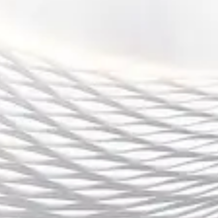
效性的内容体验，同时增强赛事观赏价值。
人工智能在内容生成与推荐中的应用，也极大提升了运
营效率。例如自动化解说、智能剪辑等技术，使内容生
产更加高效且多样化，降低了人力成本。
同时，云计算与边缘计算的结合，为高并发访问场景提
供了稳定支撑，使OD体育能够在大型赛事期间依然保持
流畅体验，提升系统整体稳定性与可靠性。
4、未来前景展望
从长期来看，OD体育所代表的数字体育模式仍具有广阔
的发展空间。随着全球体育数字化进程加速，平台化与
智能化将成为行业发展的主要方向。
未来，虚拟现实与增强现实技术的进一步成熟，将为用
户带来更加沉浸式的观赛体验，使体育内容从“观看”向
“体验”进一步升级，拓展新的消费场景。