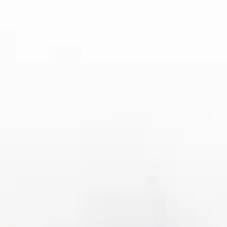
此外，多终端融合体验正在成为趋势。无论是移动端、
网页端还是智能设备，OD体育通过统一账号体系与数据
同步机制，实现跨平台无缝体验，进一步强化用户粘
性。
yy易游体育平台
3、技术驱动创新
技术创新是推动OD体育发展的核心动力之一。人工智
能、大数据与云计算等技术的融合应用，使体育内容生
产与分发模式发生根本性变化。
在数据处理方面，实时数据分析能力的提升，使平台能
够对赛事进行动态呈现与即时更新，为用户提供更具时