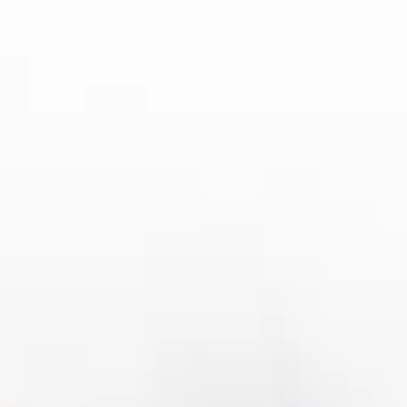
市场预期会迅速发生变化，赔率也会同步调整，以体现
双方实力变化带来的影响。
赛前新闻发布会、球队训练情况以及官方公布的首发阵
容，同样会影响赔率走势。当市场获得更加准确的信息
后，赔率通常进入最后调整阶段，这也是赛事分析过程
中需要重点关注的重要时间节点。
值得注意的是，赔率波动并不意味着比赛结果已经确
定。赔率更多体现的是市场综合预期，而足球比赛本身
仍具有较大的偶然性，因此赔率分析应结合球队实力、
比赛环境及历史数据进行综合判断，避免单纯依据赔率
变化得出片面结论。