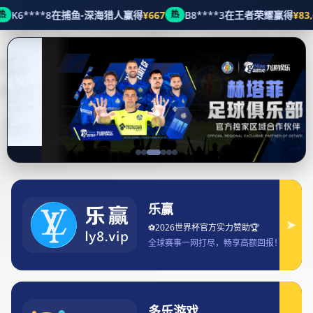
+13594780149
collaborative@126.com
产品展示
首页
产品展示