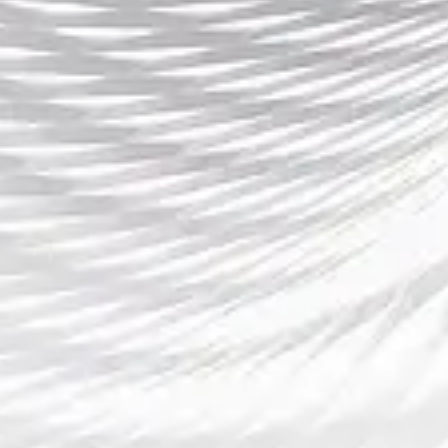
出”的趋势。尤其在赛程密集阶段，体能与阵容深度将成
为决定胜负的关键因素，这也为战术变化提供了更多空
间。
此外，球迷在观赛过程中可以重点关注淘汰赛阶段的战
术变化，例如防守反击与高位压迫之间的转换，这些细
节往往决定比赛走势，也体现出杯赛与联赛截然不同的
竞技逻辑。
总结：
整体来看，无论是喀麦隆国内杯赛还是
entity["sports_event","Coupe de France","法国足球
杯赛"]，都以其独特的赛制结构与高强度淘汰机制，构
建出充满悬念与激情的足球舞台。从赛程安排到关键节
点，每一个阶段都承载着不同层级球队的梦想与挑战，
也让杯赛成为足球世界中最具戏剧性的赛事之一。
在未来发展趋势上，随着转播技术升级与球迷参与方式