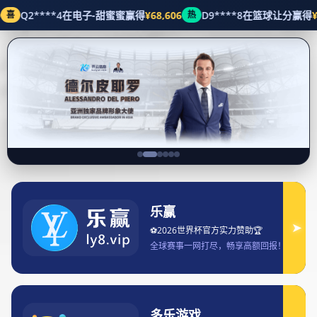
+13594780149
collaborative@126.com
产品展示
首页
产品展示