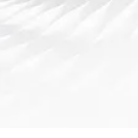
多样化，这类杯赛的影响力将进一步扩大。无论是传统
强队的稳定发挥，还是黑马球队的惊艳表现，都将在赛
程推进中不断交织，为全球球迷呈现更加丰富的足球叙
事与观赛体验。
导航
解读yy易游体育
产品展示
集团新闻