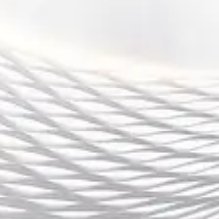
对阵强队时取得了超预期的积分成果。这类球队往往依
靠整体性与纪律性弥补个人能力差距。
从数据层面观察，强队在射门次数与控球时间上明显领
先，但转化率并不稳定，这也导致部分比赛出现“压制但
不胜”的局面，使积分优势难以快速扩大。
与此同时，一些具备欧战经验的球队在关键战中展现出
更强的心理韧性，他们往往能够在僵局中抓住定位球或
反击机会，从而改变小组格局。
4、末轮变量与预测
随着小组赛进入末轮阶段，变量因素开始显著增加。赛
程安排、主客场因素以及伤病情况都可能成为影响最终
出线的关键节点，使局势更加复杂。
部分小组出现“同分对决”的情况，使得最后一轮直接成