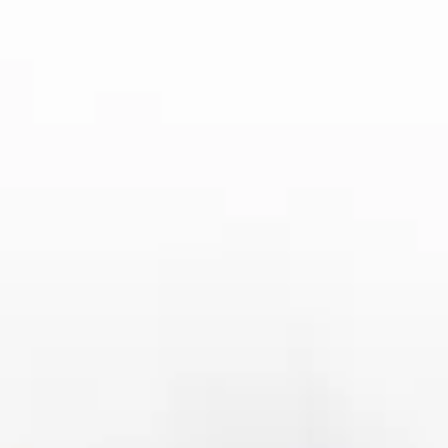
对于排名第二与第三之间的竞争，则更具戏剧性。由于
积分差距往往极小，净胜球、相互战绩甚至客场进球效
率都可能成为决定性因素，使得每一个进球都具备战略
意义。
此外，一些小组还存在“搅局者”角色，即排名靠后的球
队在无出线压力情况下反而发挥更为放松，从而对争二
球队造成关键影响，这种不可控因素进一步增加了出线
路径的不确定性。
3、强弱对抗态势析
在本赛季欧协联小组赛中，传统强队与新兴黑马之间的
对抗成为核心看点。强队通常在控球率与阵地战方面占
据优势，但在面对高强度逼抢时也暴露出一定适应性问
题。
部分中小联赛球队则通过高效反击与紧凑防守体系，在