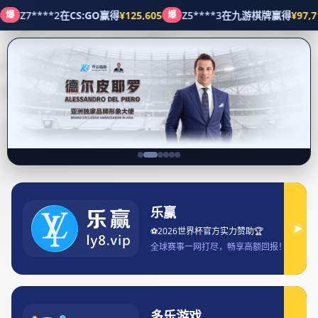
+13594780149
collaborative@126.com
产品展示
首页
产品展示