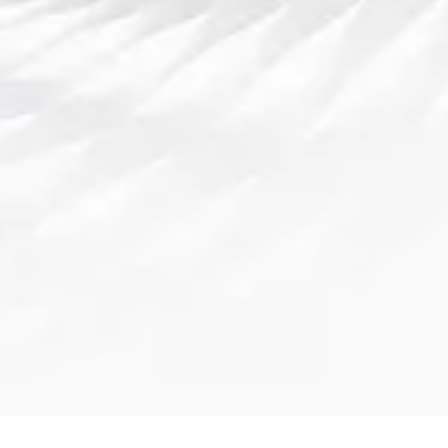
总结：
腾讯视频独家直播西甲赛事，不仅仅是对西甲联赛的传
播与推广，更是通过多维度的创新提升了球迷的观赛体
验。无论是独家的赛事版权，还是通过技术手段增强互
动与沉浸感，腾讯视频都将西甲赛事呈现得更加精彩和
多元。而西甲联赛的高水平竞技和球星对决，更为赛事
增添了无限的看点，吸引着全球观众的关注。
通过独家直播西甲赛事，腾讯视频不仅加深了球迷对西
甲的情感认同，也为中国乃至全球观众带来了前所未有
的观看体验。未来，腾讯视频有望继续创新，通过更多
的技术手段和内容制作，进一步推动西甲赛事在全球的
影响力，让每一场比赛都成为球迷心中的经典。