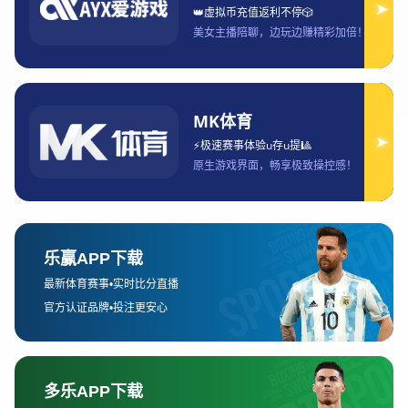
将详细探讨腾讯视频如何通过独家直播西甲赛事，为球
迷们呈现一场场精彩的足球盛宴，揭幕精彩赛事和球星
对决，并从多个角度分析其带来的深远影响。我们将从
以下几个方面进行详细阐述：一是腾讯视频独家直播西
甲赛事的优势，二是西甲联赛对球迷的吸引力，三是精
彩赛事中的球星对决，四是腾讯视频如何利用技术提升
观赛体验。最终，我们还将总结腾讯视频如何通过这一
平台，进一步推动西甲赛事在中国乃至全球的普及。
1、腾讯视频独家直播西甲赛事的优势
腾讯视频独家直播西甲赛事，无疑为其带来了巨大的优
势，首先从赛事内容的独占性而言，腾讯视频可以为用
户提供独一无二的观看体验。通过独家版权，腾讯视频
能够确保每一场西甲比赛都能第一时间呈现在球迷面