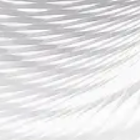
数据和实时动态。观众可以通过屏幕上的数据图表，随
时了解比赛的进展情况。
此外，腾讯视频还通过虚拟现实（VR）和增强现实
（AR）技术，让球迷能够从多个角度观看比赛。尤其是
VR技术的应用，让用户能够通过头戴设备，仿佛置身于
赛场之中，享受身临其境的观赛体验。这一创新突破了
传统观看方式的局限，进一步提升了观众的沉浸感。
除了技术创新，腾讯视频还注重个性化推荐。通过大数
据分析，腾讯视频可以根据观众的观看历史和兴趣偏
好，为用户推荐最感兴趣的西甲赛事内容。无论是比赛
回放、精彩集锦，还是赛后分析，腾讯视频都能为每一
位球迷量身定制最合适的观看内容，让每一场赛事都充
满无限可能。
yy易游体育官方网站